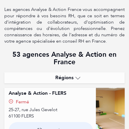
Les agences Analyse & Action France vous accompagnent
pour répondre à vos besoins RH, que ce soit en termes
d'intégration de collaborateurs, d'optimisation de
compétences ou d'évolution professionnelle. Prenez
connaissance des horaires, de l'adresse et du numéro de
votre agence spécialisée en conseil RH en France.
53 agences Analyse & Action en
France
Régions
Bretagne
Analyse & Action - FLERS
Centre-Val-De-Loire
Fermé
25-27, rue Jules Gevelot
Ile-De-France
61100
FLERS
Normandie