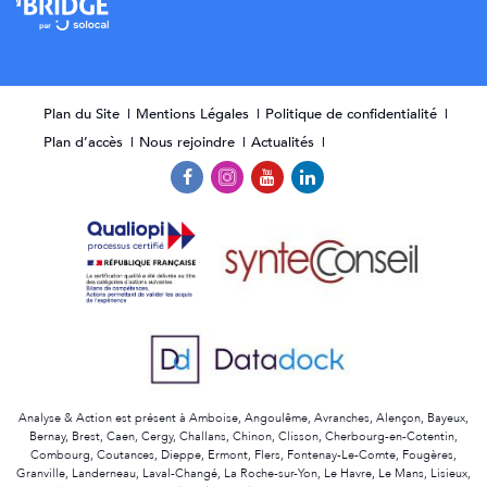
Plan du Site
Mentions Légales
Politique de confidentialité
Plan d’accès
Nous rejoindre
Actualités
Analyse & Action est présent à Amboise, Angoulême, Avranches, Alençon, Bayeux,
Bernay, Brest, Caen, Cergy, Challans, Chinon, Clisson, Cherbourg-en-Cotentin,
Combourg, Coutances, Dieppe, Ermont, Flers, Fontenay-Le-Comte, Fougères,
Granville, Landerneau, Laval-Changé, La Roche-sur-Yon, Le Havre, Le Mans, Lisieux,