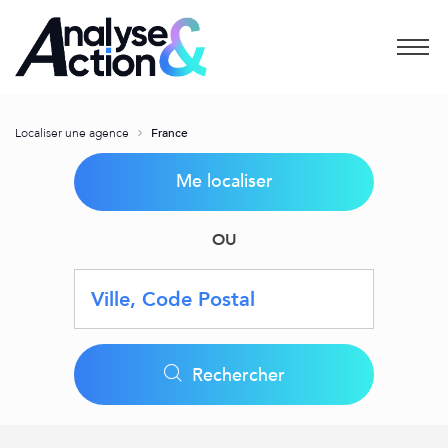
Menu
Localiser une agence
France
Me localiser
OU
Requête
Latitude
Longitude
Geolocation
Rechercher