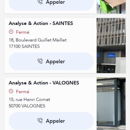
Appeler
Nouvelle-Aquitaine
Pays-De-La-Loire
Analyse & Action - SAINTES
Fermé
18, Boulevard Guillet Maillet
17100
SAINTES
Appeler
Analyse & Action - VALOGNES
Fermé
15, rue Henri Cornat
50700
VALOGNES
Appeler