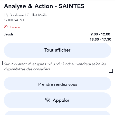
Analyse & Action - SAINTES
18, Boulevard Guillet Maillet
17100
SAINTES
Fermé
Lundi
Mardi
Mercredi
Jeudi
9:00 - 12:00
9:00 - 12:00
9:00 - 12:00
9:00 - 12:00
13:30 - 17:30
13:30 - 17:30
13:30 - 17:30
13:30 - 17:30
Vendredi
Samedi
Dimanche
Sur rendez-vous
9:00 - 12:00
Fermé
Tout afficher
13:30 - 17:30
Sur RDV avant 9h et après 17h30 du lundi au vendredi selon les
disponibilités des conseillers
Prendre rendez-vous
Appeler