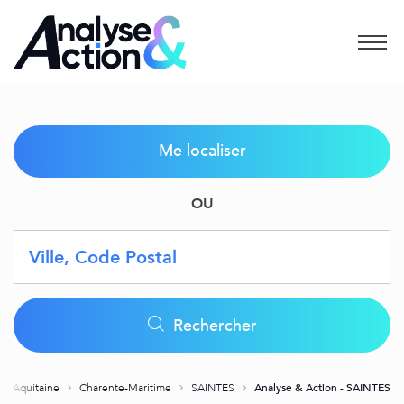
Menu
Me localiser
OU
Requête
Latitude
Longitude
Geolocation
Rechercher
le-Aquitaine
Charente-Maritime
SAINTES
Analyse & Action - SAINTES