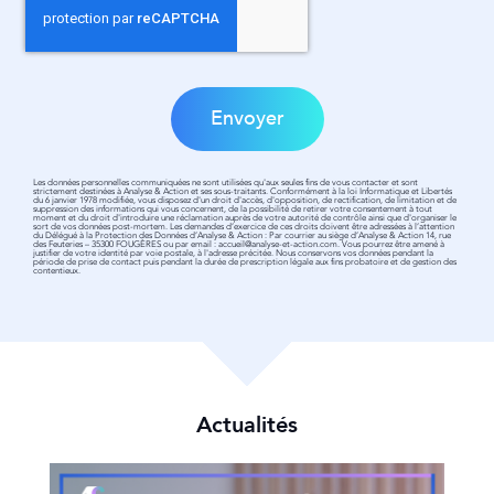
Envoyer
Les données personnelles communiquées ne sont utilisées qu'aux seules fins de vous contacter et sont
strictement destinées à Analyse & Action et ses sous-traitants. Conformément à la loi Informatique et Libertés
du 6 janvier 1978 modifiée, vous disposez d'un droit d'accès, d'opposition, de rectification, de limitation et de
suppression des informations qui vous concernent, de la possibilité de retirer votre consentement à tout
moment et du droit d'introduire une réclamation auprès de votre autorité de contrôle ainsi que d'organiser le
sort de vos données post-mortem. Les demandes d’exercice de ces droits doivent être adressées à l’attention
du Délégué à la Protection des Données d’Analyse & Action : Par courrier au siège d’Analyse & Action 14, rue
des Feuteries – 35300 FOUGÈRES ou par email :
accueil@analyse-et-action.com
. Vous pourrez être amené à
justifier de votre identité par voie postale, à l'adresse précitée. Nous conservons vos données pendant la
période de prise de contact puis pendant la durée de prescription légale aux fins probatoire et de gestion des
contentieux.
Actualités