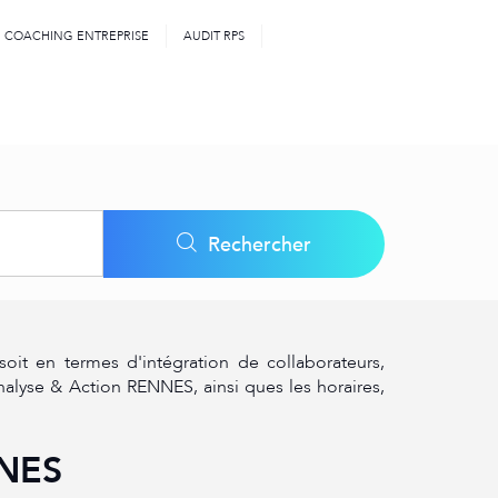
COACHING ENTREPRISE
AUDIT RPS
Latitude
Longitude
Geolocation
Rechercher
t en termes d'intégration de collaborateurs,
alyse & Action RENNES, ainsi ques les horaires,
NNES