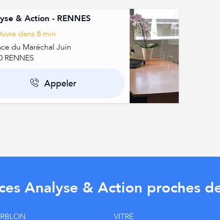
yse & Action - RENNES
uvre dans 8 min
lace du Maréchal Juin
0
RENNES
Appeler
ces Analyse & Action proches 
ERBLON
VITRÉ