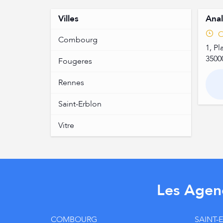
Villes
Anal
O
Combourg
1, P
3500
Fougeres
Rennes
Saint-Erblon
Vitre
Les Agen
COMBOURG
SAINT-