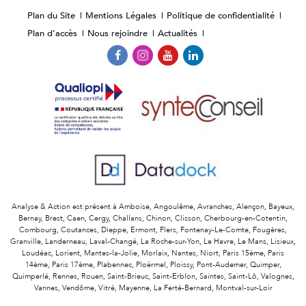
Plan du Site
Mentions Légales
Politique de confidentialité
Plan d’accès
Nous rejoindre
Actualités
Analyse & Action est présent à Amboise, Angoulême, Avranches, Alençon, Bayeux,
Bernay, Brest, Caen, Cergy, Challans, Chinon, Clisson, Cherbourg-en-Cotentin,
Combourg, Coutances, Dieppe, Ermont, Flers, Fontenay-Le-Comte, Fougères,
Granville, Landerneau, Laval-Changé, La Roche-sur-Yon, Le Havre, Le Mans, Lisieux,
Loudéac, Lorient, Mantes-la-Jolie, Morlaix, Nantes, Niort, Paris 15ème, Paris
14ème, Paris 17ème, Plabennec, Ploërmel, Ploissy, Pont-Audemer, Quimper,
Quimperlé, Rennes, Rouen, Saint-Brieuc, Saint-Erblon, Saintes, Saint-Lô, Valognes,
Vannes, Vendôme, Vitré, Mayenne, La Ferté-Bernard, Montval-sur-Loir