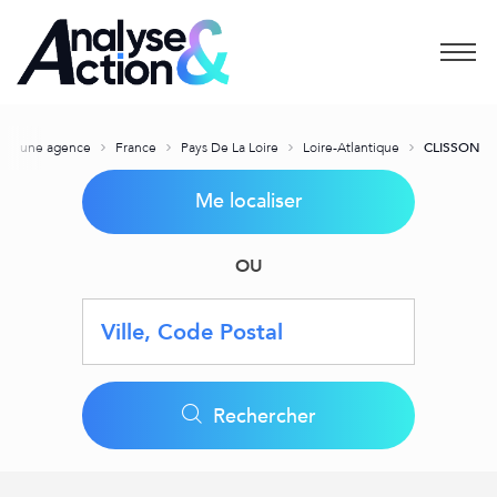
Menu
iser une agence
France
Pays De La Loire
Loire-Atlantique
CLISSON
Me localiser
OU
Requête
Latitude
Longitude
Geolocation
Rechercher