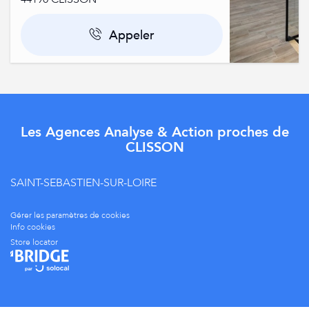
Appeler
Les Agences Analyse & Action proches de
CLISSON
SAINT-SEBASTIEN-SUR-LOIRE
Gérer les paramètres de cookies
Info cookies
Store locator