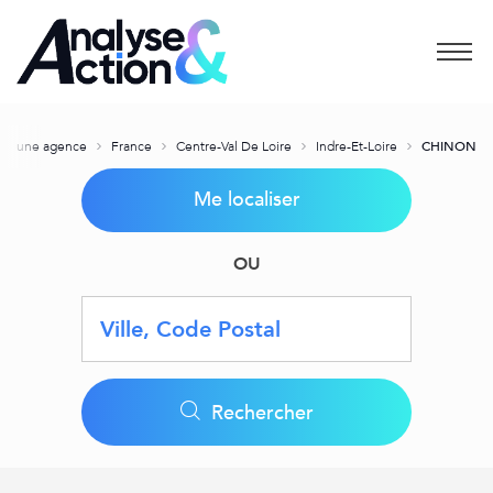
Menu
iser une agence
France
Centre-Val De Loire
Indre-Et-Loire
CHINON
Me localiser
OU
Requête
Latitude
Longitude
Geolocation
Rechercher