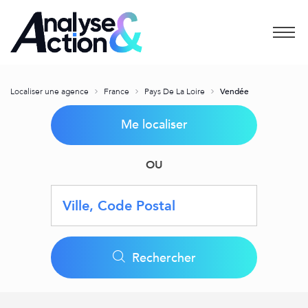
Menu
Localiser une agence
France
Pays De La Loire
Vendée
Me localiser
OU
Requête
Latitude
Longitude
Geolocation
Rechercher