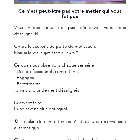
- Des professionnels compétents
- Engagés
- Performants
…mais profondément désalignés.
Ils savent faire.
Ils ne savent plus pourquoi.
🔄 Le bilan de compétences n’est pas une reconversion
automatique.
C’est un espace pour remettre de la cohérence entre :
✔️ Vos compétences
✔️ Vos valeurs
✔️ Vos aspirations
✔️ Votre réalité professionnelle
Parfois, on ne change pas de métier.
On change juste de regard.
Et ça change tout 👁️‍🗨️
Besoin d'un autre regard ? Nos conseillers sont là pour