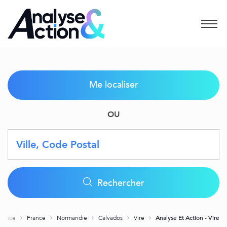
Menu
Me localiser
OU
Requête
Latitude
Longitude
Geolocation
Rechercher
agence
France
Normandie
Calvados
Vire
Analyse Et Action - Vire