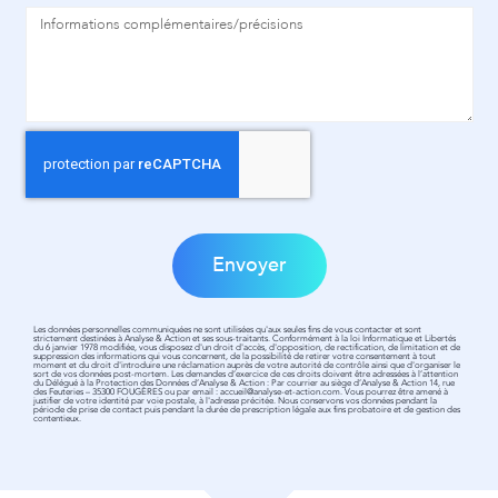
Envoyer
Les données personnelles communiquées ne sont utilisées qu'aux seules fins de vous contacter et sont
strictement destinées à Analyse & Action et ses sous-traitants. Conformément à la loi Informatique et Libertés
du 6 janvier 1978 modifiée, vous disposez d'un droit d'accès, d'opposition, de rectification, de limitation et de
suppression des informations qui vous concernent, de la possibilité de retirer votre consentement à tout
moment et du droit d'introduire une réclamation auprès de votre autorité de contrôle ainsi que d'organiser le
sort de vos données post-mortem. Les demandes d’exercice de ces droits doivent être adressées à l’attention
du Délégué à la Protection des Données d’Analyse & Action : Par courrier au siège d’Analyse & Action 14, rue
des Feuteries – 35300 FOUGÈRES ou par email :
accueil@analyse-et-action.com
. Vous pourrez être amené à
justifier de votre identité par voie postale, à l'adresse précitée. Nous conservons vos données pendant la
période de prise de contact puis pendant la durée de prescription légale aux fins probatoire et de gestion des
contentieux.
Actualités