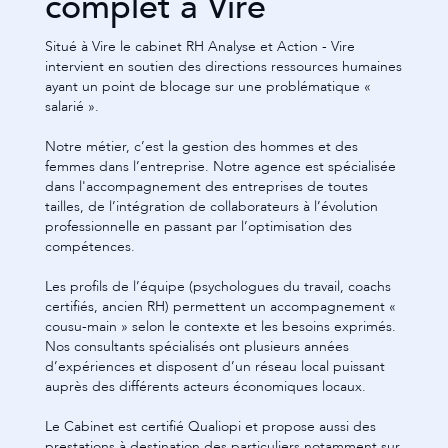
professionnelle en passant par l’optimisation des
compétences.
Les profils de l’équipe (psychologues du travail, coachs
certifiés, ancien RH) permettent un accompagnement «
cousu-main » selon le contexte et les besoins exprimés.
Nos consultants spécialisés ont plusieurs années
d’expériences et disposent d’un réseau local puissant
auprès des différents acteurs économiques locaux.
Le Cabinet est certifié Qualiopi et propose aussi des
prestations à destination des particuliers notamment sur
du bilan de compétences et des actions permettant de
valider les acquis de l’expérience (VAE).
Les domaines d'expertise de l'agence Analyse et Action
- Vire :
• Recrutement : Nous vous accompagnons dans la
définition de vos besoins en recrutement, la recherche
et la sélection des meilleurs candidats, passage de test
(SOSIE, MBTI), et l'intégration des nouvelles recrues.