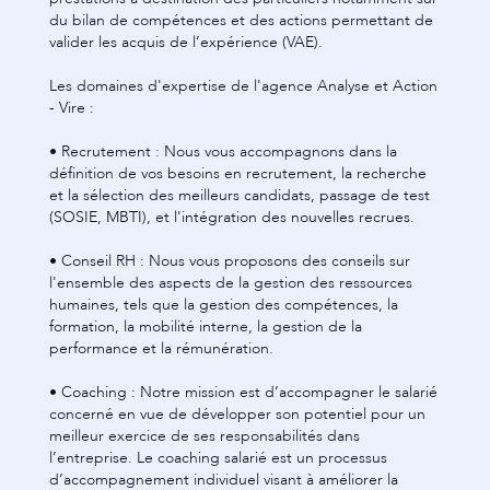
• Conseil RH : Nous vous proposons des conseils sur
l'ensemble des aspects de la gestion des ressources
humaines, tels que la gestion des compétences, la
formation, la mobilité interne, la gestion de la
performance et la rémunération.
• Coaching : Notre mission est d’accompagner le salarié
concerné en vue de développer son potentiel pour un
meilleur exercice de ses responsabilités dans
l’entreprise. Le coaching salarié est un processus
d’accompagnement individuel visant à améliorer la
performance, la motivation et le bien-être des membres
de l’équipe.
• La formation continue : nous dispensons près de 40
formations à destination des salariés en entreprises sur
les thèmes du management, développement personnel,
ressources humaines & législation sociale, efficacité
professionnelle, communication ou encore RSE & QVT
(Qualité de vie au travail).
• Le bilan de compétences : un conseiller unique pour