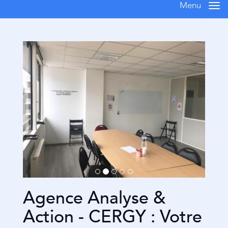
Menu
Me
Agence Analyse &
Action - CERGY : Votre