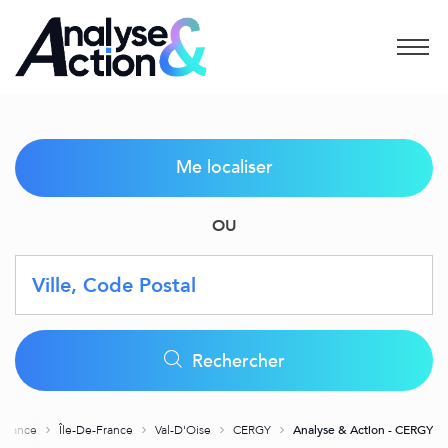
Menu
Me localiser
OU
Requête
Latitude
Longitude
Geolocation
Rechercher
France
Île-De-France
Val-D'Oise
CERGY
Analyse & Action - CERGY