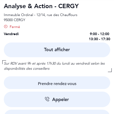
Analyse & Action - CERGY
Immeuble Ordinal - 12/14, rue des Chauffours
95000
CERGY
Fermé
Lundi
Mardi
Mercredi
Jeudi
Vendredi
9:00 - 12:00
9:00 - 12:00
9:00 - 12:00
9:00 - 12:00
9:00 - 12:00
13:30 - 17:30
13:30 - 17:30
13:30 - 17:30
13:30 - 17:30
13:30 - 17:30
Samedi
Dimanche
Sur rendez-vous
Fermé
Tout afficher
Sur RDV avant 9h et après 17h30 du lundi au vendredi selon les
disponibilités des conseillers
Prendre rendez-vous
Appeler