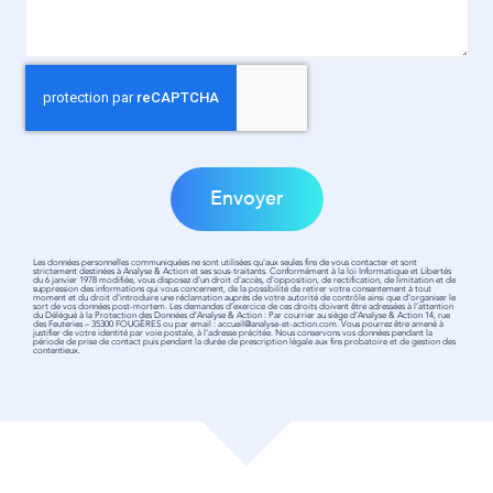
Envoyer
Les données personnelles communiquées ne sont utilisées qu'aux seules fins de vous contacter et sont
strictement destinées à Analyse & Action et ses sous-traitants. Conformément à la loi Informatique et Libertés
du 6 janvier 1978 modifiée, vous disposez d'un droit d'accès, d'opposition, de rectification, de limitation et de
suppression des informations qui vous concernent, de la possibilité de retirer votre consentement à tout
moment et du droit d'introduire une réclamation auprès de votre autorité de contrôle ainsi que d'organiser le
sort de vos données post-mortem. Les demandes d’exercice de ces droits doivent être adressées à l’attention
du Délégué à la Protection des Données d’Analyse & Action : Par courrier au siège d’Analyse & Action 14, rue
des Feuteries – 35300 FOUGÈRES ou par email :
accueil@analyse-et-action.com
. Vous pourrez être amené à
justifier de votre identité par voie postale, à l'adresse précitée. Nous conservons vos données pendant la
période de prise de contact puis pendant la durée de prescription légale aux fins probatoire et de gestion des
contentieux.